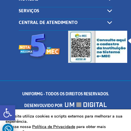
SERVIÇOS
CENTRAL DE ATENDIMENTO
UNIFORMG - TODOS OS DIREITOS RESERVADOS.
Abrir a barra de ferramentas
DESENVOLVIDO POR
AV. DR. ARNALDO DE SENNA, 328 - PALMEIRAS, FORMIGA/MG - CEP:
Este site utiliza cookies e scripts externos para melhorar a sua
experiência.
Acesse nossa
Política de Privacidade
para obter mais
35.574.530