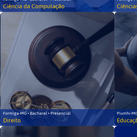
Ciência da Computação
Ciência
Formiga-MG • Bacharel • Presencial
Piumhi-MG
Direito
Educaçã