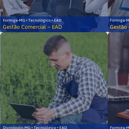
Formiga-MG • Tecnológico • EAD
Formiga-M
Gestão Comercial – EAD
Gestão 
Divinópolis-MG • Tecnológico • EAD
Formiga-M