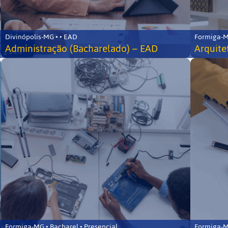
Divinópolis-MG • • EAD
Formiga-MG
Administração (Bacharelado) – EAD
Arquite
Formiga-MG • Bacharel • Presencial
Formiga-MG