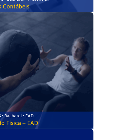
s Contábeis
 • Bacharel • EAD
o Física – EAD