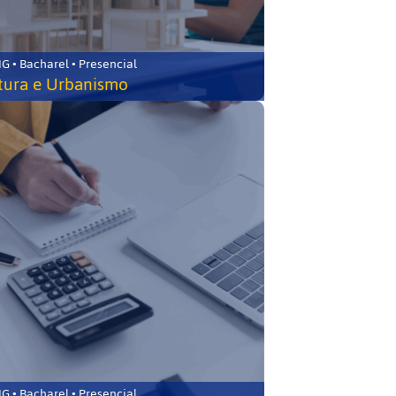
 • Bacharel • Presencial
tura e Urbanismo
 • Bacharel • Presencial