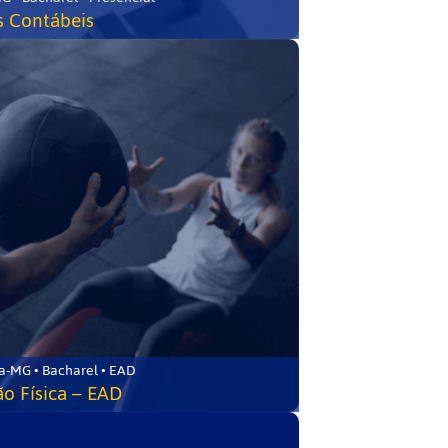
s Contábeis
a-MG • Bacharel • EAD
o Física – EAD