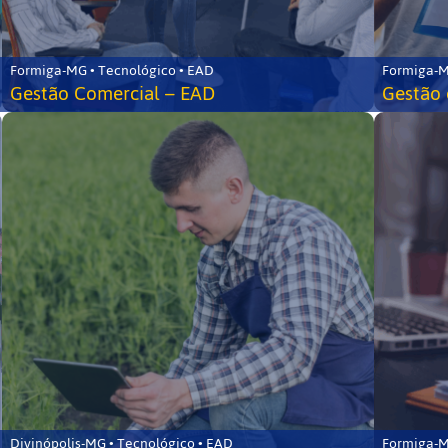
Formiga-MG • Tecnológico • EAD
Formiga-M
Gestão Comercial – EAD
Gestão 
Divinópolis-MG • Tecnológico • EAD
Formiga-M