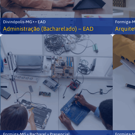
Divinópolis-MG • • EAD
Formiga-MG
Administração (Bacharelado) – EAD
Arquite
Formiga-MG • Bacharel • Presencial
Formiga-MG