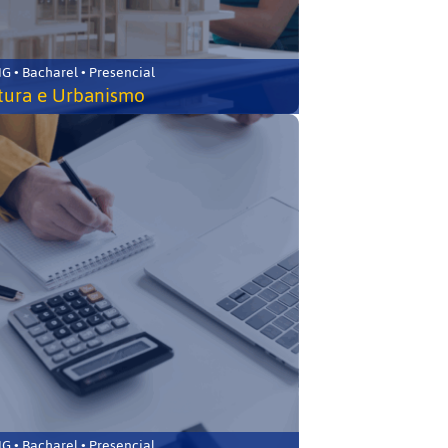
 • Bacharel • Presencial
tura e Urbanismo
 • Bacharel • Presencial