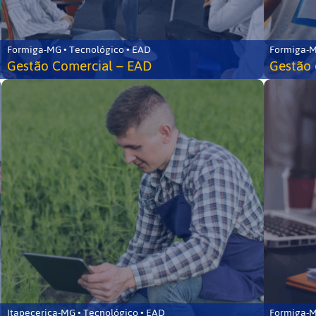
Formiga-MG • Tecnológico • EAD
Formiga-M
Gestão Comercial – EAD
Gestão 
Itapecerica-MG • Tecnológico • EAD
Formiga-M