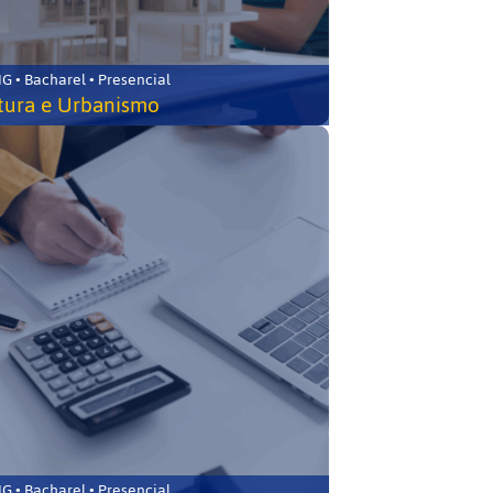
 • Bacharel • Presencial
tura e Urbanismo
 • Bacharel • Presencial