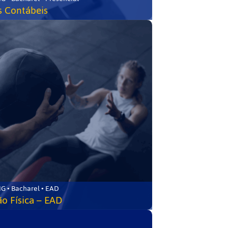
s Contábeis
G • Bacharel • EAD
o Física – EAD