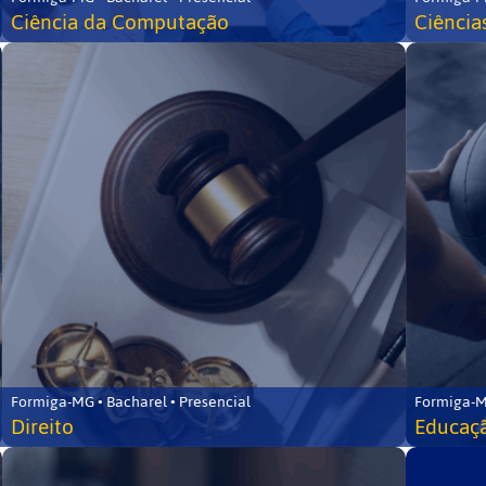
Ciência da Computação
Ciência
Formiga-MG • Bacharel • Presencial
Formiga-M
Direito
Educaçã