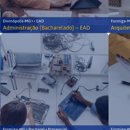
Divinópolis-MG • • EAD
Formiga-MG
Administração (Bacharelado) – EAD
Arquite
Formiga-MG • Bacharel • Presencial
Formiga-MG