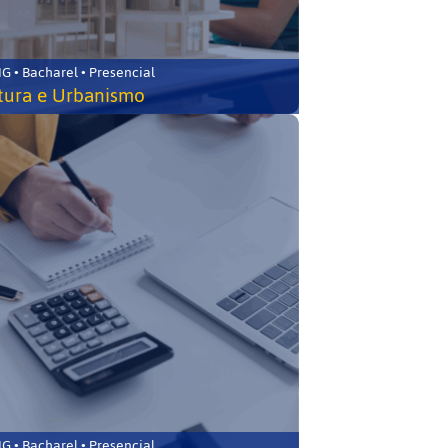
 • Bacharel • Presencial
tura e Urbanismo
 • Bacharel • Presencial