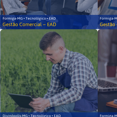
Formiga-MG • Tecnológico • EAD
Formiga-M
Gestão Comercial – EAD
Gestão 
Divinópolis-MG • Tecnológico • EAD
Formiga-M