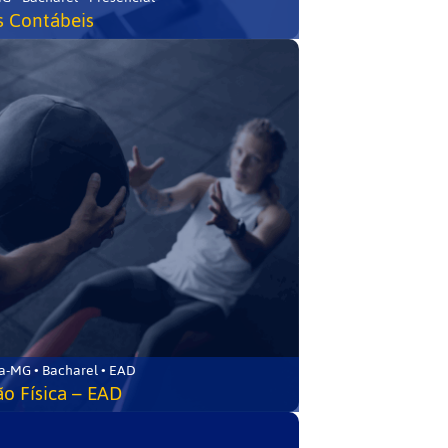
s Contábeis
a-MG • Bacharel • EAD
o Física – EAD