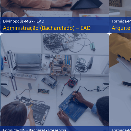
Divinópolis-MG • • EAD
Formiga-MG
Administração (Bacharelado) – EAD
Arquite
Formiga-MG • Bacharel • Presencial
Formiga-MG