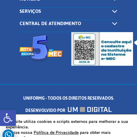
SERVIÇOS
CENTRAL DE ATENDIMENTO
UNIFORMG - TODOS OS DIREITOS RESERVADOS.
Abrir a barra de ferramentas
DESENVOLVIDO POR
AV. DR. ARNALDO DE SENNA, 328 - PALMEIRAS, FORMIGA/MG - CEP:
Este site utiliza cookies e scripts externos para melhorar a sua
experiência.
Acesse nossa
Política de Privacidade
para obter mais
35.574.530