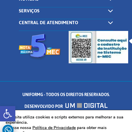
SERVIÇOS
CENTRAL DE ATENDIMENTO
UNIFORMG - TODOS OS DIREITOS RESERVADOS.
Abrir a barra de ferramentas
DESENVOLVIDO POR
AV. DR. ARNALDO DE SENNA, 328 - PALMEIRAS, FORMIGA/MG - CEP:
Este site utiliza cookies e scripts externos para melhorar a sua
experiência.
Acesse nossa
Política de Privacidade
para obter mais
35.574.530