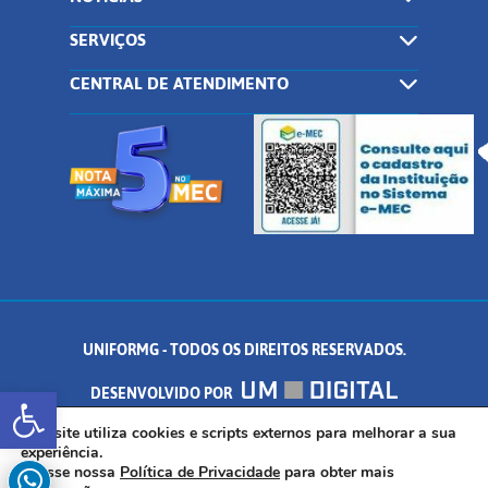
SERVIÇOS
CENTRAL DE ATENDIMENTO
UNIFORMG - TODOS OS DIREITOS RESERVADOS.
Abrir a barra de ferramentas
DESENVOLVIDO POR
AV. DR. ARNALDO DE SENNA, 328 - PALMEIRAS, FORMIGA/MG - CEP:
Este site utiliza cookies e scripts externos para melhorar a sua
experiência.
Acesse nossa
Política de Privacidade
para obter mais
35.574.530