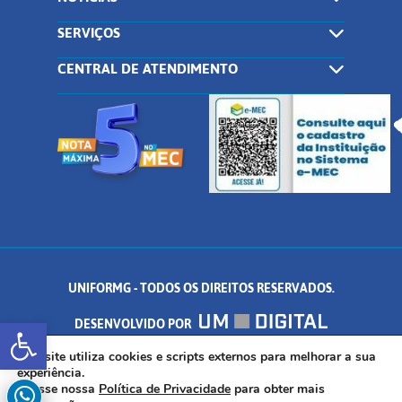
SERVIÇOS
CENTRAL DE ATENDIMENTO
UNIFORMG - TODOS OS DIREITOS RESERVADOS.
Abrir a barra de ferramentas
DESENVOLVIDO POR
AV. DR. ARNALDO DE SENNA, 328 - PALMEIRAS, FORMIGA/MG - CEP:
Este site utiliza cookies e scripts externos para melhorar a sua
experiência.
Acesse nossa
Política de Privacidade
para obter mais
35.574.530