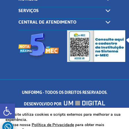
SERVIÇOS
CENTRAL DE ATENDIMENTO
UNIFORMG - TODOS OS DIREITOS RESERVADOS.
Abrir a barra de ferramentas
DESENVOLVIDO POR
AV. DR. ARNALDO DE SENNA, 328 - PALMEIRAS, FORMIGA/MG - CEP:
Este site utiliza cookies e scripts externos para melhorar a sua
experiência.
Acesse nossa
Política de Privacidade
para obter mais
35.574.530