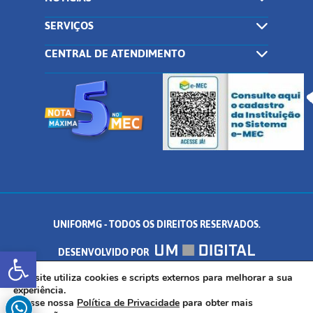
SERVIÇOS
CENTRAL DE ATENDIMENTO
UNIFORMG - TODOS OS DIREITOS RESERVADOS.
Abrir a barra de ferramentas
DESENVOLVIDO POR
AV. DR. ARNALDO DE SENNA, 328 - PALMEIRAS, FORMIGA/MG - CEP:
Este site utiliza cookies e scripts externos para melhorar a sua
experiência.
Acesse nossa
Política de Privacidade
para obter mais
35.574.530