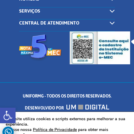
SERVIÇOS
CENTRAL DE ATENDIMENTO
UNIFORMG - TODOS OS DIREITOS RESERVADOS.
Abrir a barra de ferramentas
DESENVOLVIDO POR
AV. DR. ARNALDO DE SENNA, 328 - PALMEIRAS, FORMIGA/MG - CEP:
Este site utiliza cookies e scripts externos para melhorar a sua
experiência.
Acesse nossa
Política de Privacidade
para obter mais
35.574.530