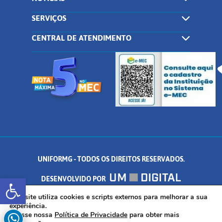
SERVIÇOS
CENTRAL DE ATENDIMENTO
UNIFORMG - TODOS OS DIREITOS RESERVADOS.
Abrir a barra de ferramentas
DESENVOLVIDO POR
AV. DR. ARNALDO DE SENNA, 328 - PALMEIRAS, FORMIGA/MG - CEP:
Este site utiliza cookies e scripts externos para melhorar a sua
experiência.
Acesse nossa
Política de Privacidade
para obter mais
35.574.530