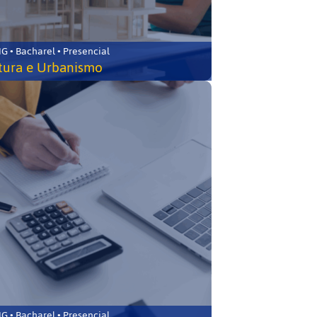
 • Bacharel • Presencial
tura e Urbanismo
 • Bacharel • Presencial