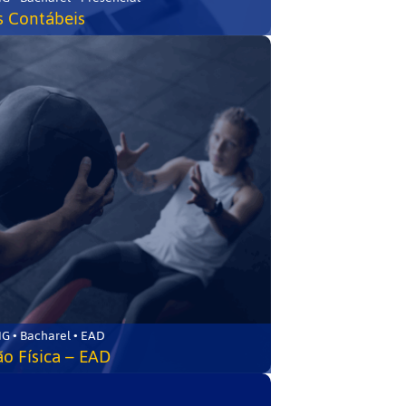
s Contábeis
G • Bacharel • EAD
o Física – EAD