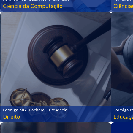
Ciência da Computação
Ciência
Formiga-MG • Bacharel • Presencial
Formiga-M
Direito
Educaçã