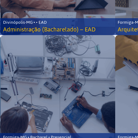
Divinópolis-MG • • EAD
Formiga-MG
Administração (Bacharelado) – EAD
Arquite
Formiga-MG • Bacharel • Presencial
Formiga-MG