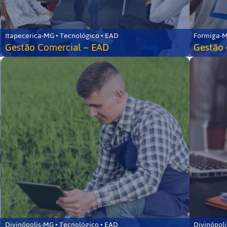
Itapecerica-MG • Tecnológico • EAD
Formiga-M
Gestão Comercial – EAD
Gestão 
Divinópolis-MG • Tecnológico • EAD
Divinópoli