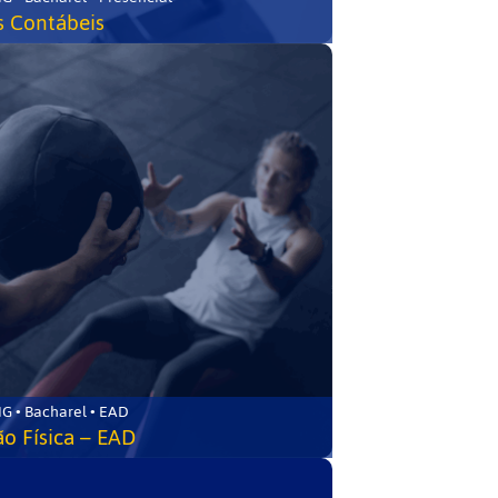
s Contábeis
G • Bacharel • EAD
o Física – EAD