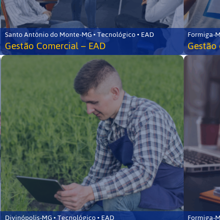
Santo Antônio do Monte-MG • Tecnológico • EAD
Formiga-M
Gestão Comercial – EAD
Gestão 
Divinópolis-MG • Tecnológico • EAD
Formiga-M