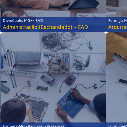
Divinópolis-MG • • EAD
Formiga-MG
Administração (Bacharelado) – EAD
Arquite
Formiga-MG • Bacharel • Presencial
Formiga-MG