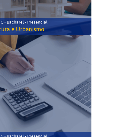
 • Bacharel • Presencial
tura e Urbanismo
 • Bacharel • Presencial