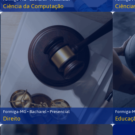
Ciência da Computação
Ciência
Formiga-MG • Bacharel • Presencial
Formiga-M
Direito
Educaçã