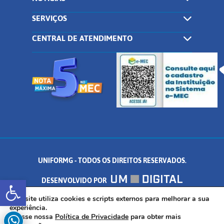
SERVIÇOS
CENTRAL DE ATENDIMENTO
UNIFORMG - TODOS OS DIREITOS RESERVADOS.
Abrir a barra de ferramentas
DESENVOLVIDO POR
AV. DR. ARNALDO DE SENNA, 328 - PALMEIRAS, FORMIGA/MG - CEP:
Este site utiliza cookies e scripts externos para melhorar a sua
experiência.
Acesse nossa
Política de Privacidade
para obter mais
35.574.530