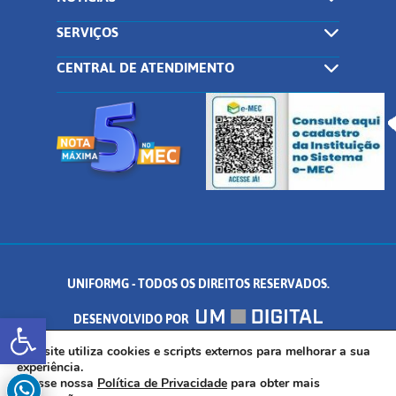
SERVIÇOS
CENTRAL DE ATENDIMENTO
UNIFORMG - TODOS OS DIREITOS RESERVADOS.
Abrir a barra de ferramentas
DESENVOLVIDO POR
AV. DR. ARNALDO DE SENNA, 328 - PALMEIRAS, FORMIGA/MG - CEP:
Este site utiliza cookies e scripts externos para melhorar a sua
experiência.
Acesse nossa
Política de Privacidade
para obter mais
35.574.530