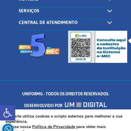
SERVIÇOS
CENTRAL DE ATENDIMENTO
UNIFORMG - TODOS OS DIREITOS RESERVADOS.
Abrir a barra de ferramentas
DESENVOLVIDO POR
AV. DR. ARNALDO DE SENNA, 328 - PALMEIRAS, FORMIGA/MG - CEP:
Este site utiliza cookies e scripts externos para melhorar a sua
experiência.
Acesse nossa
Política de Privacidade
para obter mais
35.574.530