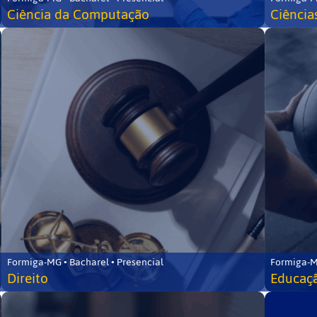
Ciência da Computação
Ciência
Formiga-MG • Bacharel • Presencial
Formiga-M
Direito
Educaçã