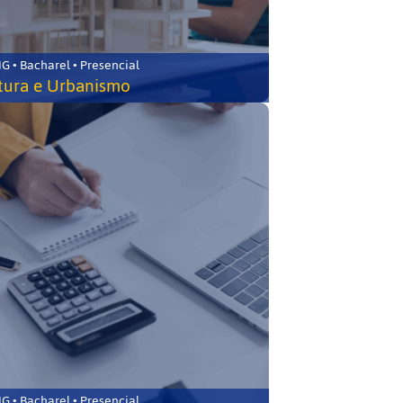
 • Bacharel • Presencial
tura e Urbanismo
 • Bacharel • Presencial