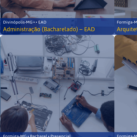
Divinópolis-MG • • EAD
Formiga-MG
Administração (Bacharelado) – EAD
Arquite
Formiga-MG • Bacharel • Presencial
Formiga-MG