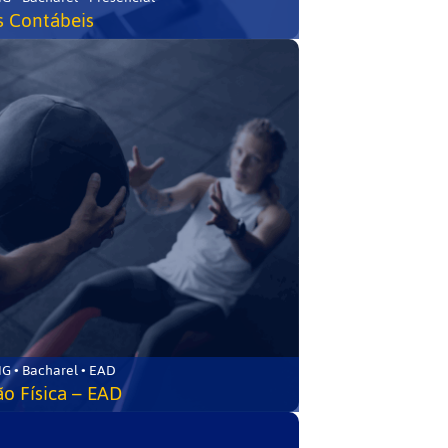
s Contábeis
G • Bacharel • EAD
o Física – EAD