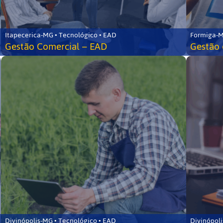
Itapecerica-MG • Tecnológico • EAD
Formiga-M
Gestão Comercial – EAD
Gestão 
Divinópolis-MG • Tecnológico • EAD
Divinópoli