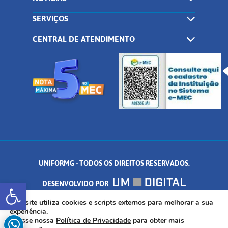
SERVIÇOS
CENTRAL DE ATENDIMENTO
UNIFORMG - TODOS OS DIREITOS RESERVADOS.
Abrir a barra de ferramentas
DESENVOLVIDO POR
AV. DR. ARNALDO DE SENNA, 328 - PALMEIRAS, FORMIGA/MG - CEP:
Este site utiliza cookies e scripts externos para melhorar a sua
experiência.
Acesse nossa
Política de Privacidade
para obter mais
35.574.530