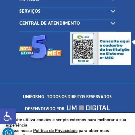
SERVIÇOS
CENTRAL DE ATENDIMENTO
UNIFORMG - TODOS OS DIREITOS RESERVADOS.
Abrir a barra de ferramentas
DESENVOLVIDO POR
AV. DR. ARNALDO DE SENNA, 328 - PALMEIRAS, FORMIGA/MG - CEP:
Este site utiliza cookies e scripts externos para melhorar a sua
experiência.
Acesse nossa
Política de Privacidade
para obter mais
35.574.530