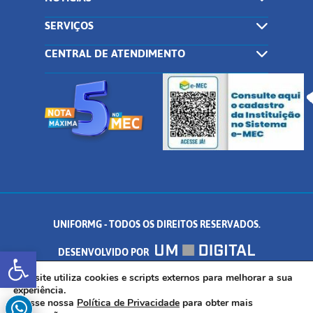
SERVIÇOS
CENTRAL DE ATENDIMENTO
UNIFORMG - TODOS OS DIREITOS RESERVADOS.
Abrir a barra de ferramentas
DESENVOLVIDO POR
AV. DR. ARNALDO DE SENNA, 328 - PALMEIRAS, FORMIGA/MG - CEP:
Este site utiliza cookies e scripts externos para melhorar a sua
experiência.
Acesse nossa
Política de Privacidade
para obter mais
35.574.530