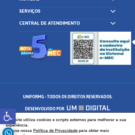
SERVIÇOS
CENTRAL DE ATENDIMENTO
UNIFORMG - TODOS OS DIREITOS RESERVADOS.
Abrir a barra de ferramentas
DESENVOLVIDO POR
AV. DR. ARNALDO DE SENNA, 328 - PALMEIRAS, FORMIGA/MG - CEP:
Este site utiliza cookies e scripts externos para melhorar a sua
experiência.
Acesse nossa
Política de Privacidade
para obter mais
35.574.530