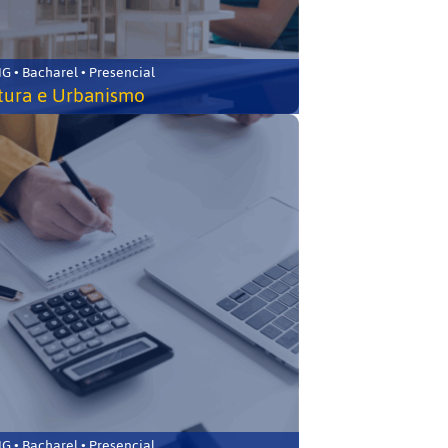
 • Bacharel • Presencial
tura e Urbanismo
 • Bacharel • Presencial