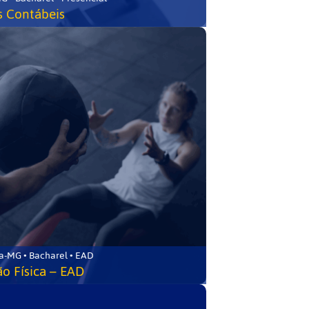
s Contábeis
a-MG • Bacharel • EAD
o Física – EAD