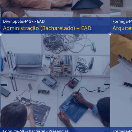
Divinópolis-MG • • EAD
Formiga-MG
Administração (Bacharelado) – EAD
Arquite
Formiga-MG • Bacharel • Presencial
Formiga-MG