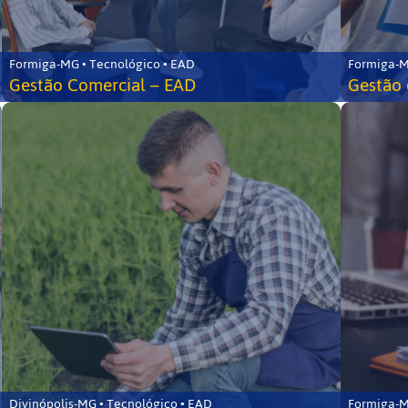
Formiga-MG • Tecnológico • EAD
Formiga-M
Gestão Comercial – EAD
Gestão 
Divinópolis-MG • Tecnológico • EAD
Formiga-M