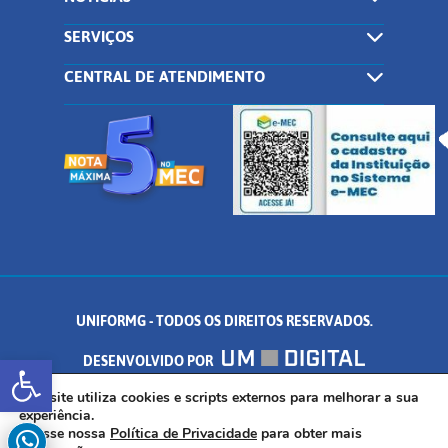
SERVIÇOS
CENTRAL DE ATENDIMENTO
UNIFORMG - TODOS OS DIREITOS RESERVADOS.
Abrir a barra de ferramentas
DESENVOLVIDO POR
AV. DR. ARNALDO DE SENNA, 328 - PALMEIRAS, FORMIGA/MG - CEP:
Este site utiliza cookies e scripts externos para melhorar a sua
experiência.
Acesse nossa
Política de Privacidade
para obter mais
35.574.530