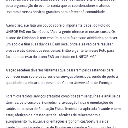
pela organização do evento, conta que os coordenadores e alunos
levaram diversos serviços gratuitos para oferecer à comunidade.
Além disso, ele fala um pouco sobre o importante papel do Polo do
UNIFOR EAD em Divinópolis: “Aqui a gente oferece os nossos cursos. Os
alunos de Divinópolis tem esse Polo para fazer suas atividades, para ser
um apoio e tirar suas dúvidas. É um local onde eles vão para realizar
provas e atividades dos seus cursos. Então a gente tem esse Polo para
facilitar o acesso do aluno EAD ao estudo no UNIFOR-MG”.
A ação recebeu diversos visitantes que passaram pelos estandes para
conhecer mais sobre os cursos e os serviços oferecidos, vendo de perto a
qualidade e a eficácia do ensino do Centro Universitário de Formiga.
Foram oferecidos serviços gratuitos como tipagem sanguínea e análise de
lâminas, pelo curso de Biomedicina; avaliação física e orientações de
saúde, pelo curso de Educação Física; fisioterapia aplicada à saúde e bem
estar, aferição de pressão arterial, técnicas de relaxamento e
alongamento muscular, e orientações ergonômicas/posturais e de
saúde/bem estar pelo curso de Fisioterapia; divulgação do trabalho da