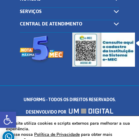
SERVIÇOS
CENTRAL DE ATENDIMENTO
UNIFORMG - TODOS OS DIREITOS RESERVADOS.
Abrir a barra de ferramentas
DESENVOLVIDO POR
AV. DR. ARNALDO DE SENNA, 328 - PALMEIRAS, FORMIGA/MG - CEP:
Este site utiliza cookies e scripts externos para melhorar a sua
experiência.
Acesse nossa
Política de Privacidade
para obter mais
35.574.530