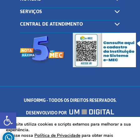
SERVIÇOS
CENTRAL DE ATENDIMENTO
UNIFORMG - TODOS OS DIREITOS RESERVADOS.
Abrir a barra de ferramentas
DESENVOLVIDO POR
AV. DR. ARNALDO DE SENNA, 328 - PALMEIRAS, FORMIGA/MG - CEP:
Este site utiliza cookies e scripts externos para melhorar a sua
experiência.
Acesse nossa
Política de Privacidade
para obter mais
35.574.530