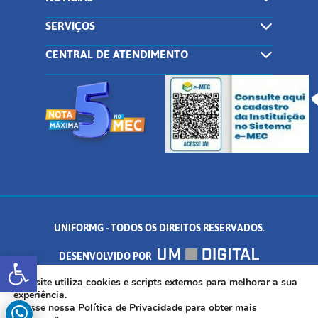
SERVIÇOS
CENTRAL DE ATENDIMENTO
UNIFORMG - TODOS OS DIREITOS RESERVADOS.
Abrir a barra de ferramentas
DESENVOLVIDO POR
AV. DR. ARNALDO DE SENNA, 328 - PALMEIRAS, FORMIGA/MG - CEP:
Este site utiliza cookies e scripts externos para melhorar a sua
experiência.
Acesse nossa
Política de Privacidade
para obter mais
35.574.530