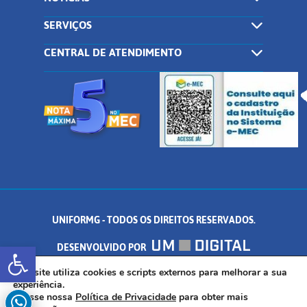
SERVIÇOS
CENTRAL DE ATENDIMENTO
UNIFORMG - TODOS OS DIREITOS RESERVADOS.
Abrir a barra de ferramentas
DESENVOLVIDO POR
AV. DR. ARNALDO DE SENNA, 328 - PALMEIRAS, FORMIGA/MG - CEP:
Este site utiliza cookies e scripts externos para melhorar a sua
experiência.
Acesse nossa
Política de Privacidade
para obter mais
35.574.530