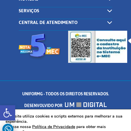
SERVIÇOS
CENTRAL DE ATENDIMENTO
UNIFORMG - TODOS OS DIREITOS RESERVADOS.
Abrir a barra de ferramentas
DESENVOLVIDO POR
AV. DR. ARNALDO DE SENNA, 328 - PALMEIRAS, FORMIGA/MG - CEP:
Este site utiliza cookies e scripts externos para melhorar a sua
experiência.
Acesse nossa
Política de Privacidade
para obter mais
35.574.530