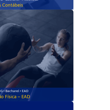
s Contábeis
G • Bacharel • EAD
o Física – EAD