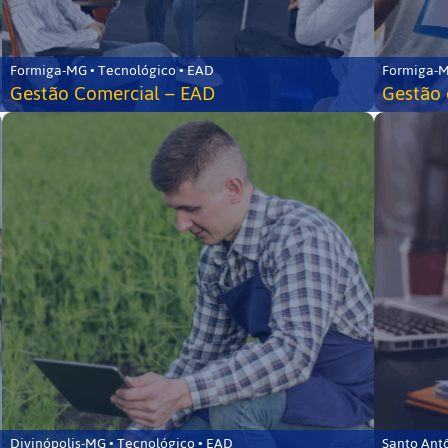
Formiga-MG • Tecnológico • EAD
Formiga-M
Gestão Comercial – EAD
Gestão 
Divinópolis-MG • Tecnológico • EAD
Santo Ant