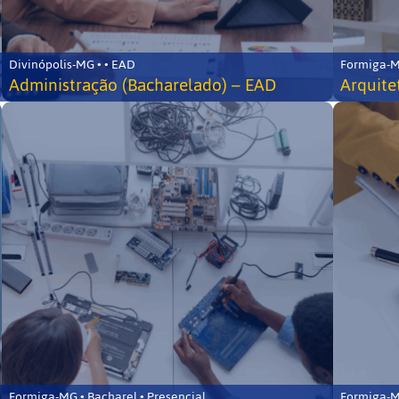
Divinópolis-MG • • EAD
Formiga-MG
Administração (Bacharelado) – EAD
Arquite
Formiga-MG • Bacharel • Presencial
Formiga-MG