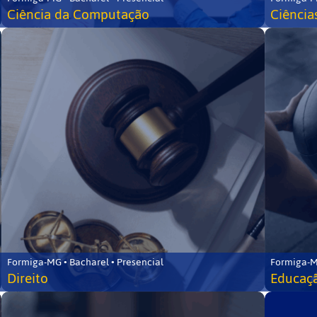
Ciência da Computação
Ciência
Formiga-MG • Bacharel • Presencial
Formiga-M
Direito
Educaçã