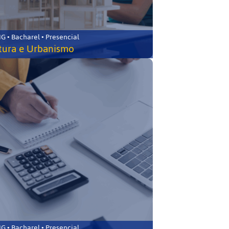
 • Bacharel • Presencial
tura e Urbanismo
 • Bacharel • Presencial