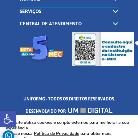
SERVIÇOS
CENTRAL DE ATENDIMENTO
UNIFORMG - TODOS OS DIREITOS RESERVADOS.
Abrir a barra de ferramentas
DESENVOLVIDO POR
AV. DR. ARNALDO DE SENNA, 328 - PALMEIRAS, FORMIGA/MG - CEP:
Este site utiliza cookies e scripts externos para melhorar a sua
experiência.
Acesse nossa
Política de Privacidade
para obter mais
35.574.530