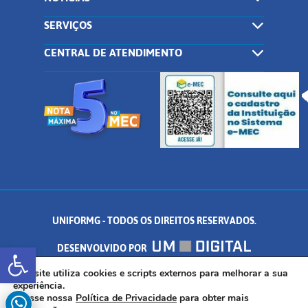
SERVIÇOS
CENTRAL DE ATENDIMENTO
UNIFORMG - TODOS OS DIREITOS RESERVADOS.
Abrir a barra de ferramentas
DESENVOLVIDO POR
AV. DR. ARNALDO DE SENNA, 328 - PALMEIRAS, FORMIGA/MG - CEP:
Este site utiliza cookies e scripts externos para melhorar a sua
experiência.
Acesse nossa
Política de Privacidade
para obter mais
35.574.530