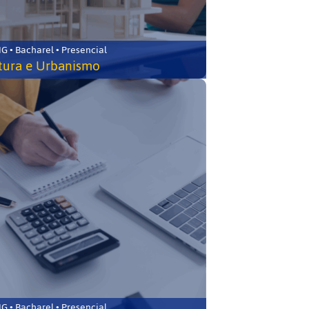
 • Bacharel • Presencial
tura e Urbanismo
 • Bacharel • Presencial