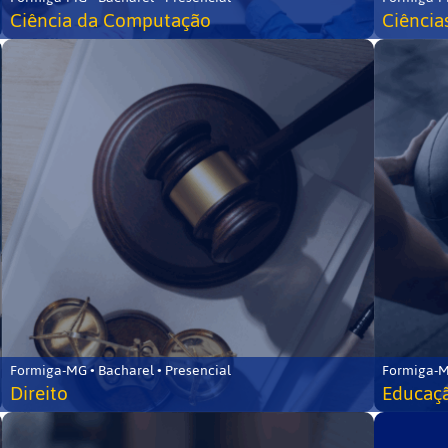
Ciência da Computação
Ciência
Formiga-MG • Bacharel • Presencial
Formiga-M
Direito
Educaçã