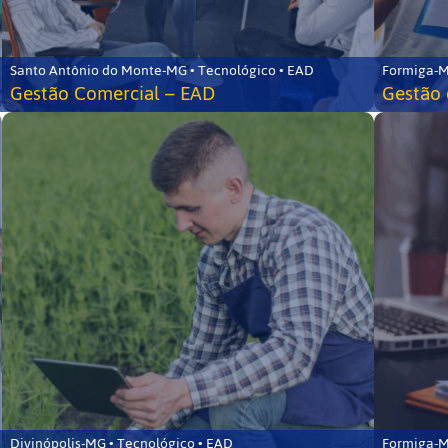
Santo Antônio do Monte-MG • Tecnológico • EAD
Formiga-M
Gestão Comercial – EAD
Gestão 
Divinópolis-MG • Tecnológico • EAD
Formiga-M