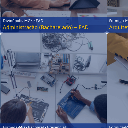
Divinópolis-MG • • EAD
Formiga-MG
Administração (Bacharelado) – EAD
Arquite
Formiga-MG • Bacharel • Presencial
Formiga-MG