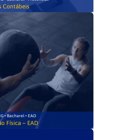
s Contábeis
G • Bacharel • EAD
o Física – EAD