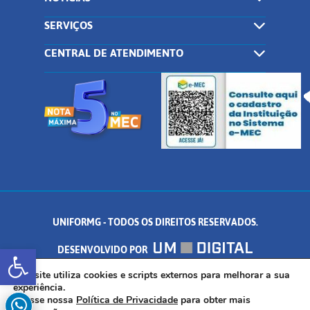
SERVIÇOS
CENTRAL DE ATENDIMENTO
UNIFORMG - TODOS OS DIREITOS RESERVADOS.
Abrir a barra de ferramentas
DESENVOLVIDO POR
AV. DR. ARNALDO DE SENNA, 328 - PALMEIRAS, FORMIGA/MG - CEP:
Este site utiliza cookies e scripts externos para melhorar a sua
experiência.
Acesse nossa
Política de Privacidade
para obter mais
35.574.530