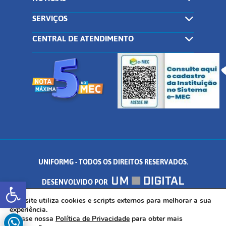
SERVIÇOS
CENTRAL DE ATENDIMENTO
UNIFORMG - TODOS OS DIREITOS RESERVADOS.
Abrir a barra de ferramentas
DESENVOLVIDO POR
AV. DR. ARNALDO DE SENNA, 328 - PALMEIRAS, FORMIGA/MG - CEP:
Este site utiliza cookies e scripts externos para melhorar a sua
experiência.
Acesse nossa
Política de Privacidade
para obter mais
35.574.530