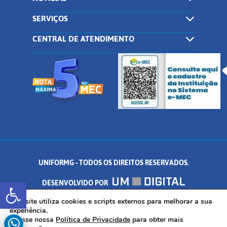
SERVIÇOS
CENTRAL DE ATENDIMENTO
UNIFORMG - TODOS OS DIREITOS RESERVADOS.
Abrir a barra de ferramentas
DESENVOLVIDO POR
AV. DR. ARNALDO DE SENNA, 328 - PALMEIRAS, FORMIGA/MG - CEP:
Este site utiliza cookies e scripts externos para melhorar a sua
experiência.
Acesse nossa
Política de Privacidade
para obter mais
35.574.530