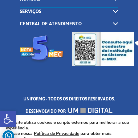
SERVIÇOS
CENTRAL DE ATENDIMENTO
UNIFORMG - TODOS OS DIREITOS RESERVADOS.
Abrir a barra de ferramentas
DESENVOLVIDO POR
AV. DR. ARNALDO DE SENNA, 328 - PALMEIRAS, FORMIGA/MG - CEP:
Este site utiliza cookies e scripts externos para melhorar a sua
experiência.
Acesse nossa
Política de Privacidade
para obter mais
35.574.530