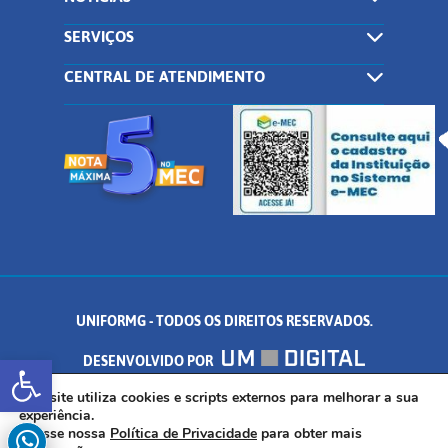
SERVIÇOS
CENTRAL DE ATENDIMENTO
UNIFORMG - TODOS OS DIREITOS RESERVADOS.
Abrir a barra de ferramentas
DESENVOLVIDO POR
AV. DR. ARNALDO DE SENNA, 328 - PALMEIRAS, FORMIGA/MG - CEP:
Este site utiliza cookies e scripts externos para melhorar a sua
experiência.
Acesse nossa
Política de Privacidade
para obter mais
35.574.530