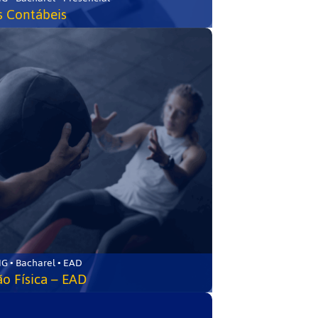
s Contábeis
G • Bacharel • EAD
o Física – EAD