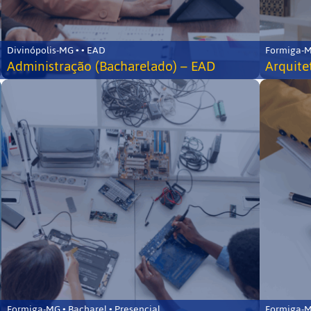
Divinópolis-MG • • EAD
Formiga-MG
Administração (Bacharelado) – EAD
Arquite
Formiga-MG • Bacharel • Presencial
Formiga-MG