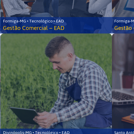
Formiga-MG • Tecnológico • EAD
Formiga-M
Gestão Comercial – EAD
Gestão 
Divinópolis-MG • Tecnológico • EAD
Santo Ant