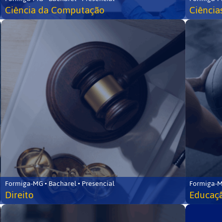
Ciência da Computação
Ciência
Formiga-MG • Bacharel • Presencial
Formiga-M
Direito
Educaçã