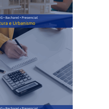
 • Bacharel • Presencial
tura e Urbanismo
 • Bacharel • Presencial