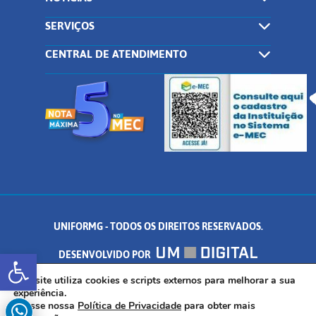
SERVIÇOS
CENTRAL DE ATENDIMENTO
UNIFORMG - TODOS OS DIREITOS RESERVADOS.
Abrir a barra de ferramentas
DESENVOLVIDO POR
AV. DR. ARNALDO DE SENNA, 328 - PALMEIRAS, FORMIGA/MG - CEP:
Este site utiliza cookies e scripts externos para melhorar a sua
experiência.
Acesse nossa
Política de Privacidade
para obter mais
35.574.530