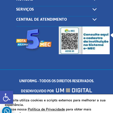
SERVIÇOS
CENTRAL DE ATENDIMENTO
UNIFORMG - TODOS OS DIREITOS RESERVADOS.
Abrir a barra de ferramentas
DESENVOLVIDO POR
AV. DR. ARNALDO DE SENNA, 328 - PALMEIRAS, FORMIGA/MG - CEP:
Este site utiliza cookies e scripts externos para melhorar a sua
experiência.
Acesse nossa
Política de Privacidade
para obter mais
35.574.530