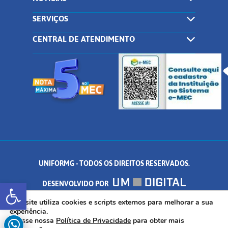
SERVIÇOS
CENTRAL DE ATENDIMENTO
UNIFORMG - TODOS OS DIREITOS RESERVADOS.
Abrir a barra de ferramentas
DESENVOLVIDO POR
AV. DR. ARNALDO DE SENNA, 328 - PALMEIRAS, FORMIGA/MG - CEP:
Este site utiliza cookies e scripts externos para melhorar a sua
experiência.
Acesse nossa
Política de Privacidade
para obter mais
35.574.530