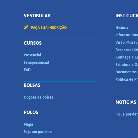
VESTIBULAR
INSTITUC
FAÇA SUA INSCRIÇÃO
História
Infraestrutur
CURSOS
Visão, Missão
Responsabili
Presencial
Conheça o C
Semipresencial
Estrutura e 
EAD
Documentos I
Política de P
BOLSAS
Opções de bolsas
NOTÍCIAS
POLOS
Fique por den
Mapa
Seja um parceiro