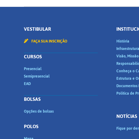
VESTIBULAR
INSTITUC
FAÇA SUA INSCRIÇÃO
História
Infraestrutur
CURSOS
Visão, Missão
Responsabili
Presencial
Conheça o C
Semipresencial
Estrutura e 
EAD
Documentos I
Política de P
BOLSAS
Opções de bolsas
NOTÍCIAS
POLOS
Fique por den
Mapa