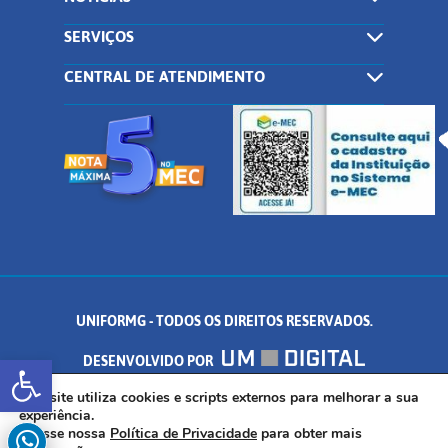
SERVIÇOS
CENTRAL DE ATENDIMENTO
UNIFORMG - TODOS OS DIREITOS RESERVADOS.
Abrir a barra de ferramentas
DESENVOLVIDO POR
AV. DR. ARNALDO DE SENNA, 328 - PALMEIRAS, FORMIGA/MG - CEP:
Este site utiliza cookies e scripts externos para melhorar a sua
experiência.
Acesse nossa
Política de Privacidade
para obter mais
35.574.530