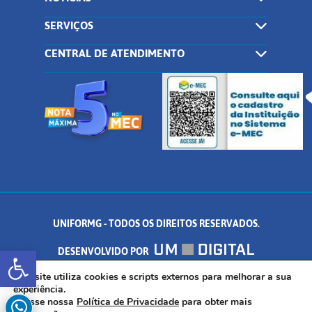
SERVIÇOS
CENTRAL DE ATENDIMENTO
UNIFORMG - TODOS OS DIREITOS RESERVADOS.
Abrir a barra de ferramentas
DESENVOLVIDO POR
AV. DR. ARNALDO DE SENNA, 328 - PALMEIRAS, FORMIGA/MG - CEP:
Este site utiliza cookies e scripts externos para melhorar a sua
experiência.
Acesse nossa
Política de Privacidade
para obter mais
35.574.530