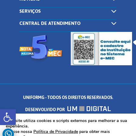
SERVIÇOS
CENTRAL DE ATENDIMENTO
UNIFORMG - TODOS OS DIREITOS RESERVADOS.
Abrir a barra de ferramentas
DESENVOLVIDO POR
AV. DR. ARNALDO DE SENNA, 328 - PALMEIRAS, FORMIGA/MG - CEP:
Este site utiliza cookies e scripts externos para melhorar a sua
experiência.
Acesse nossa
Política de Privacidade
para obter mais
35.574.530