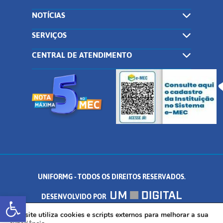
NOTÍCIAS
SERVIÇOS
CENTRAL DE ATENDIMENTO
UNIFORMG - TODOS OS DIREITOS RESERVADOS.
Abrir a barra de ferramentas
DESENVOLVIDO POR
AV. DR. ARNALDO DE SENNA, 328 - PALMEIRAS, FORMIGA/MG - CEP:
Este site utiliza cookies e scripts externos para melhorar a sua